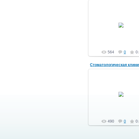
07.03.2013
ditek63
564
0
0
Стоматологическая клини
15.11.2012
ditek63
490
0
0