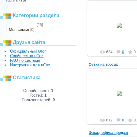
Категории раздела
14.01.2014
[26]
Мои фотографии
Вывеска флористического 
Моя семья
[0]
ditek63
Друзья сайта
Официальный блог
634
0
0
Сообщество uCoz
FAQ по системе
Сетка на тросах
Инструкции для uCoz
Статистика
26.07.2013
Онлайн всего:
1
Гостей:
1
ditek63
Пользователей:
0
612
0
0
Фасад офиса продаж